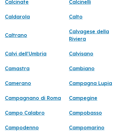
Calcinate
Calcinelli
Caldarola
Calto
Calvagese della
Caltrano
Riviera
Calvi dell'Umbria
Calvisano
Camastra
Cambiano
Camerano
Campagna Lupia
Campagnano di Roma
Campegine
Campo Calabro
Campobasso
Campodenno
Campomarino