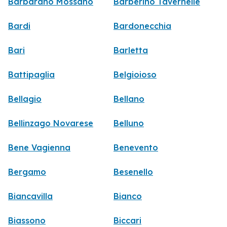
Barbarano Mossano
Barberino Tavernelle
Bardi
Bardonecchia
Bari
Barletta
Battipaglia
Belgioioso
Bellagio
Bellano
Bellinzago Novarese
Belluno
Bene Vagienna
Benevento
Bergamo
Besenello
Biancavilla
Bianco
Biassono
Biccari