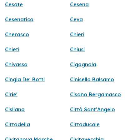
Cesate
Cesena
Cesenatico
Ceva
Cherasco
Chieri
Chieti
Chiusi
Chivasso
Cigognola
Cingia De' Botti
Cinisello Balsamo
Cirie'
Cisano Bergamasco
Cisliano
Città Sant'Angelo
Cittadella
Cittaducale
Civitanova Marche
Civitavecchia