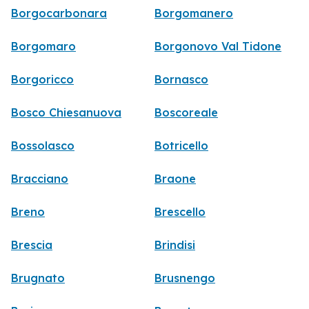
Borgocarbonara
Borgomanero
Borgomaro
Borgonovo Val Tidone
Borgoricco
Bornasco
Bosco Chiesanuova
Boscoreale
Bossolasco
Botricello
Bracciano
Braone
Breno
Brescello
Brescia
Brindisi
Brugnato
Brusnengo