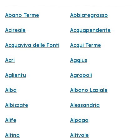
Abano Terme
Abbiategrasso
Acireale
Acquapendente
Acquaviva delle Fonti
Acqui Terme
Acri
Aggius
Aglientu
Agropoli
Alba
Albano Laziale
Albizzate
Alessandria
Alife
Alpago
Altino
Altivole