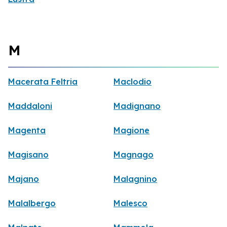
M
Macerata Feltria
Maclodio
Maddaloni
Madignano
Magenta
Magione
Magisano
Magnago
Majano
Malagnino
Malalbergo
Malesco