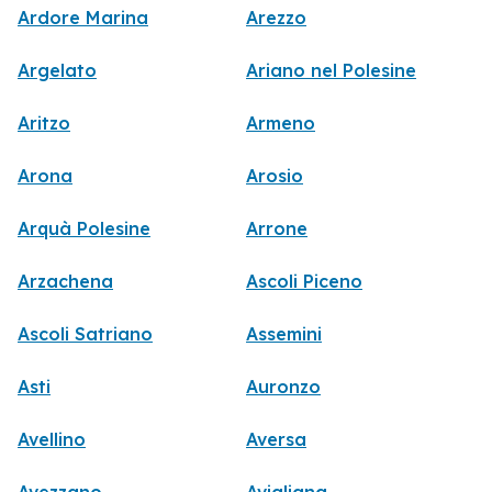
Ardore Marina
Arezzo
Argelato
Ariano nel Polesine
Aritzo
Armeno
Arona
Arosio
Arquà Polesine
Arrone
Arzachena
Ascoli Piceno
Ascoli Satriano
Assemini
Asti
Auronzo
Avellino
Aversa
Avezzano
Avigliana