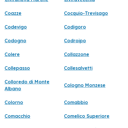
Coazze
Cocquio-Trevisago
Codevigo
Codigoro
Codogno
Codroipo
Colere
Collazzone
Collepasso
Collesalvetti
Colloredo di Monte
Cologno Monzese
Albano
Colorno
Comabbio
Comacchio
Comelico Superiore