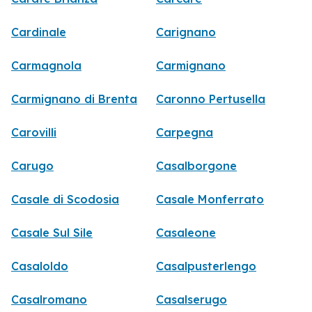
Cardinale
Carignano
Carmagnola
Carmignano
Carmignano di Brenta
Caronno Pertusella
Carovilli
Carpegna
Carugo
Casalborgone
Casale di Scodosia
Casale Monferrato
Casale Sul Sile
Casaleone
Casaloldo
Casalpusterlengo
Casalromano
Casalserugo