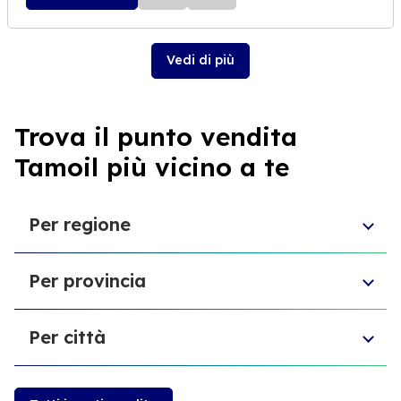
Vedi di più
Trova il punto vendita
Tamoil più vicino a te
Per regione
Emilia-Romagna
Per provincia
Sardegna
Puglia
Provincia di Biella
Sicilia
Per città
Provincia di Forlì-Cesena
Marche
Provincia di Macerata
Veneto
Grugliasco
Provincia di Verona
Campania
Trevi