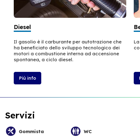
Diesel
B
Il gasolio è il carburante per autotrazione che
La
ha beneficiato dello sviluppo tecnologico dei
co
motori a combustione interna ad accensione
spontanea, a ciclo diesel.
Più info
Servizi
Gommista
WC