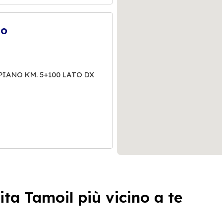
no
PIANO KM. 5+100 LATO DX
ne
ita Tamoil più vicino a te
X - VIA CATTEDRALE 22