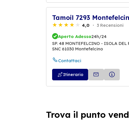
Tamoil 7293 Montefelci
4,0
3 Recensioni
Aperto Adesso
24h/24
SP. 48 MONTEFELCINO - ISOLA DEL 
SNC 61030 Montefelcino
Contattaci
Itinerario
Tamoil 6190 Fossombro
3,8
10 Recensioni
Trova il punto vend
Aperto Adesso
24h/24
SP 303 FLAMINIA KM. 256,6 LATO S