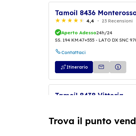
Tamoil 8436 Monteross
4,4
23 Recensioni
Aperto Adesso
24h/24
SS. 194 KM.47+555 - LATO DX SNC 9
Contattaci
Itinerario
Tamoil 8438 Vittoria
3,9
16 Recensioni
Aperto Adesso
24h/24
Trova il punto vend
VIA NAPOLI 80 97019 Vittoria
Contattaci