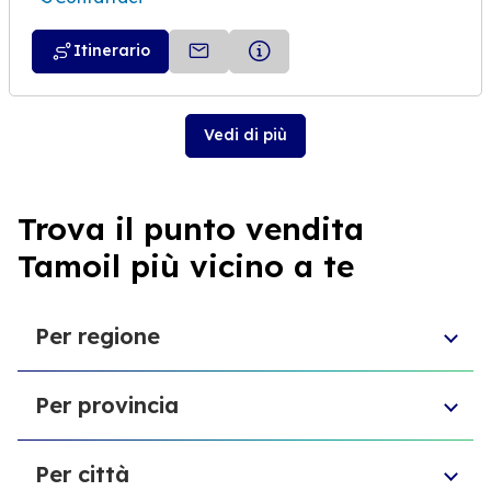
Itinerario
Vedi di più
Trova il punto vendita
Tamoil più vicino a te
Per regione
Molise
Per provincia
Veneto
Abruzzo
Città Metropolitana di Torino
Friuli-Venezia Giulia
Per città
Libero consorzio comunale di Ragusa
Sardegna