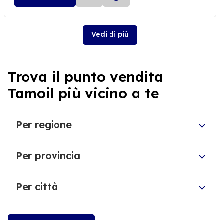
Vedi di più
Trova il punto vendita
Tamoil più vicino a te
Per regione
Toscana
Per provincia
Veneto
Abruzzo
Provincia di Chieti
Liguria
Per città
Provincia di Reggio Emilia
Sardegna
Provincia di Modena
Emilia-Romagna
Masainas
Provincia del Medio Campidano
Trentino-Alto Adige
Villacidro