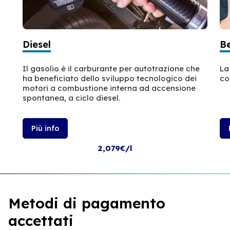
Diesel
B
Il gasolio è il carburante per autotrazione che
La
ha beneficiato dello sviluppo tecnologico dei
co
motori a combustione interna ad accensione
spontanea, a ciclo diesel.
Più info
2,079€/l
Metodi di pagamento
accettati