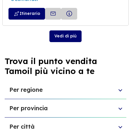
Itinerario
Vedi di più
Trova il punto vendita
Tamoil più vicino a te
Per regione
Lombardia
Per provincia
Liguria
Emilia-Romagna
Provincia di Oristano
Toscana
Per città
Provincia di Livorno
Friuli-Venezia Giulia