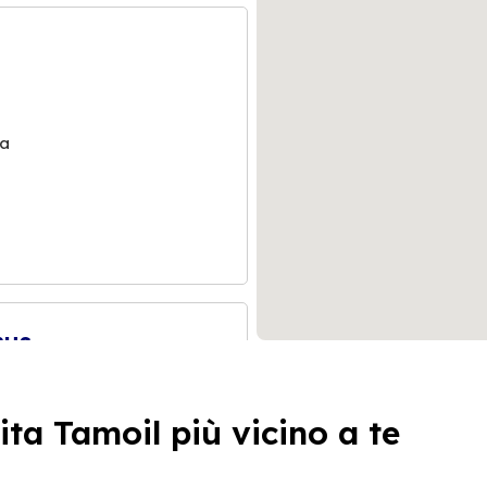
na
nus
ita Tamoil più vicino a te
s