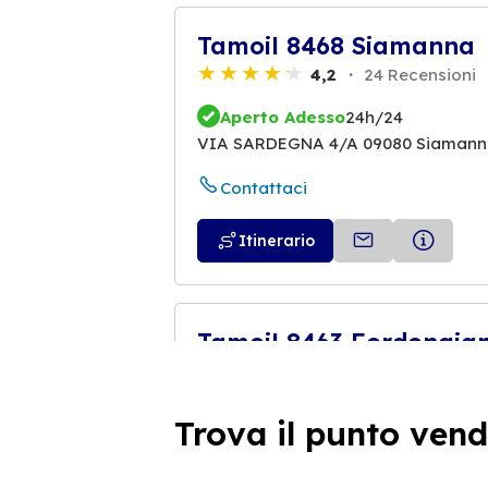
Tamoil 8468 Siamanna
4,2
24 Recensioni
Aperto Adesso
24h/24
VIA SARDEGNA 4/A 09080 Siaman
Contattaci
Itinerario
Tamoil 8463 Fordongia
4,6
12 Recensioni
Aperto Adesso
24h/24
Trova il punto vend
VIA TERME SNC 09083 Fordongianu
Contattaci