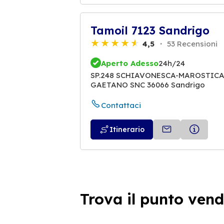
Tamoil 7123 Sandrigo
4,5
53 Recensioni
Aperto Adesso
24h/24
SP.248 SCHIAVONESCA-MAROSTICANA
GAETANO SNC 36066 Sandrigo
Contattaci
Itinerario
Tamoil 3939 Sandrigo
4,0
68 Recensioni
Trova il punto vend
Aperto Adesso
24h/24
VIA CHIZZALUNGA 22 36066 Sandr