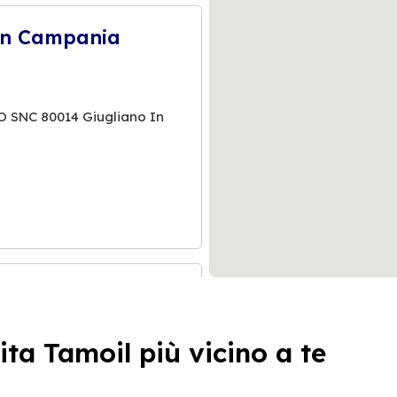
 In Campania
O SNC 80014 Giugliano In
 In Campania
ita Tamoil più vicino a te
E EST.KM. 12,500 SNC