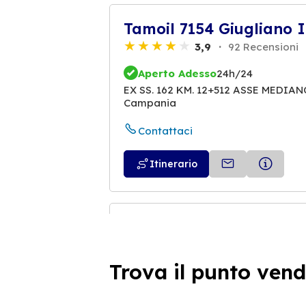
Tamoil 7154 Giugliano
3,9
92 Recensioni
Aperto Adesso
24h/24
EX SS. 162 KM. 12+512 ASSE MEDIAN
Campania
Contattaci
Itinerario
Tamoil 4705 Giugliano
3,9
38 Recensioni
Trova il punto vend
Aperto Adesso
24h/24
VIA CASACELLE - CIRCUMVALLAZION
80014 Giugliano In Campania