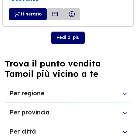
Itinerario
Vedi di più
Trova il punto vendita
Tamoil più vicino a te
Per regione
Toscana
Per provincia
Veneto
Abruzzo
Provincia di Chieti
Liguria
Per città
Provincia di Reggio Emilia
Sardegna