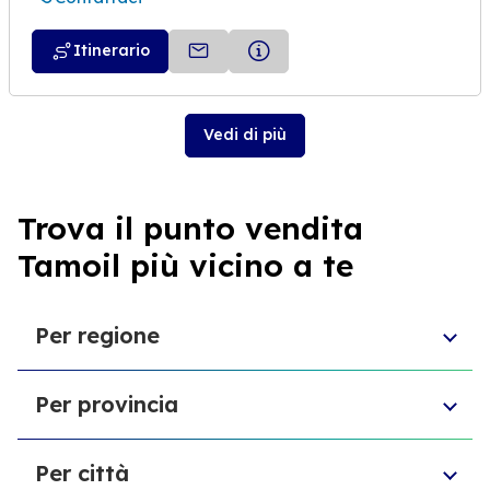
Itinerario
Vedi di più
Trova il punto vendita
Tamoil più vicino a te
Per regione
Emilia-Romagna
Per provincia
Sardegna
Puglia
Provincia di Biella
Sicilia
Per città
Provincia di Forlì-Cesena
Marche