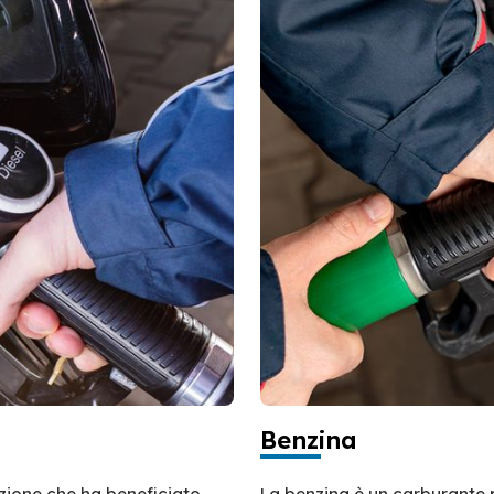
Benzina
azione che ha beneficiato
La benzina è un carburante 