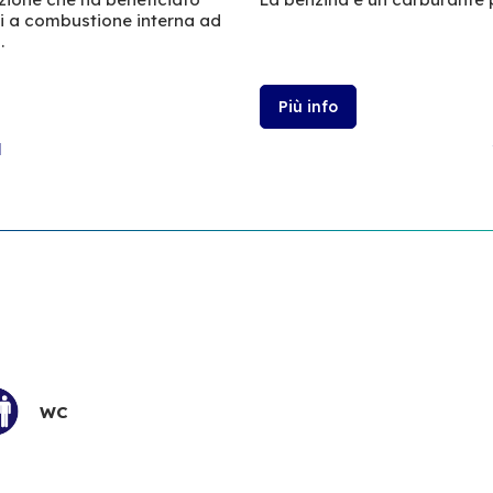
ri a combustione interna ad
.
Più info
l
WC