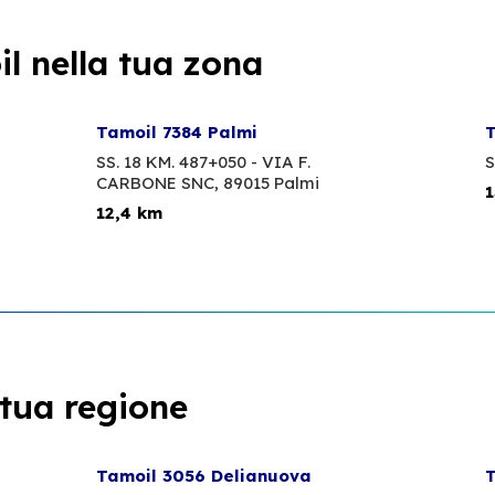
l nella tua zona
Tamoil 7384 Palmi
T
SS. 18 KM. 487+050 - VIA F.
S
CARBONE SNC,
89015 Palmi
1
12,4 km
 tua regione
Tamoil 3056 Delianuova
T