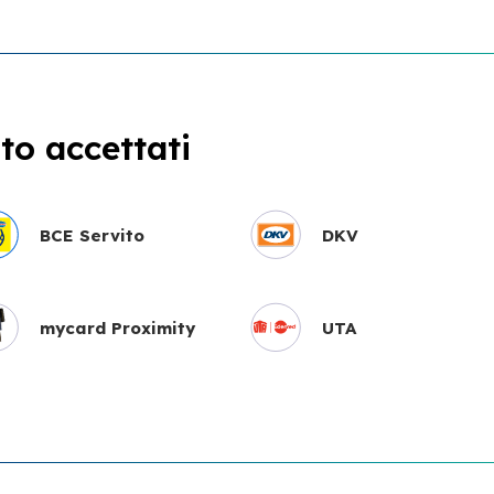
o accettati
BCE Servito
DKV
mycard Proximity
UTA