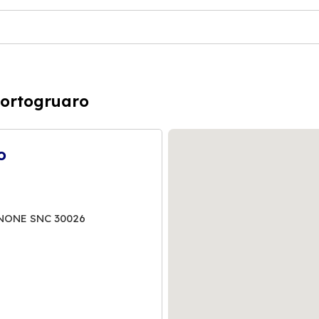
Portogruaro
o
ENONE SNC 30026