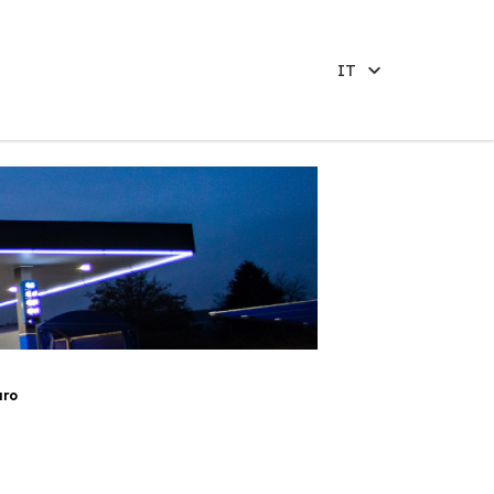
IT
aro