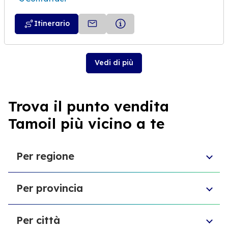
Itinerario
Vedi di più
Trova il punto vendita
Tamoil più vicino a te
Per regione
Molise
Per provincia
Veneto
Abruzzo
Città Metropolitana di Torino
Friuli-Venezia Giulia
Per città
Libero consorzio comunale di Ragusa
Sardegna