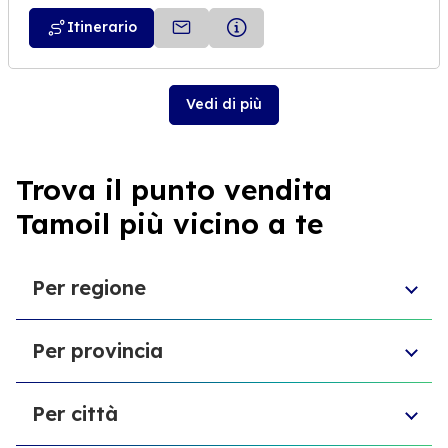
Itinerario
Vedi di più
Trova il punto vendita
Tamoil più vicino a te
Per regione
Molise
Per provincia
Veneto
Abruzzo
Città Metropolitana di Torino
Friuli-Venezia Giulia
Per città
Libero consorzio comunale di Ragusa
Sardegna
Provincia di Vicenza