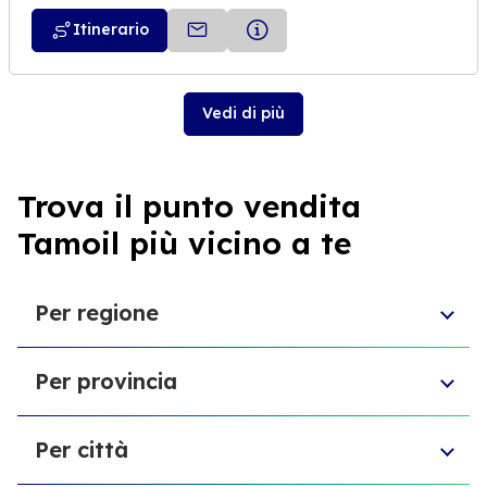
Itinerario
Vedi di più
Trova il punto vendita
Tamoil più vicino a te
Per regione
Molise
Per provincia
Veneto
Abruzzo
Città Metropolitana di Torino
Friuli-Venezia Giulia
Per città
Libero consorzio comunale di Ragusa
Sardegna
Provincia di Vicenza