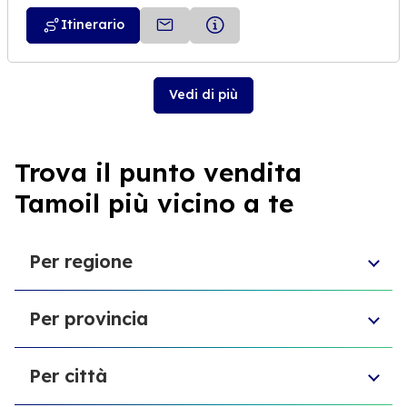
Itinerario
Vedi di più
Trova il punto vendita
Tamoil più vicino a te
Per regione
Molise
Per provincia
Veneto
Abruzzo
Città Metropolitana di Torino
Friuli-Venezia Giulia
Per città
Libero consorzio comunale di Ragusa
Sardegna
Provincia di Vicenza