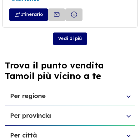
Itinerario
Vedi di più
Trova il punto vendita
Tamoil più vicino a te
Per regione
Emilia-Romagna
Per provincia
Sardegna
Puglia
Provincia di Biella
Sicilia
Per città
Provincia di Forlì-Cesena
Marche