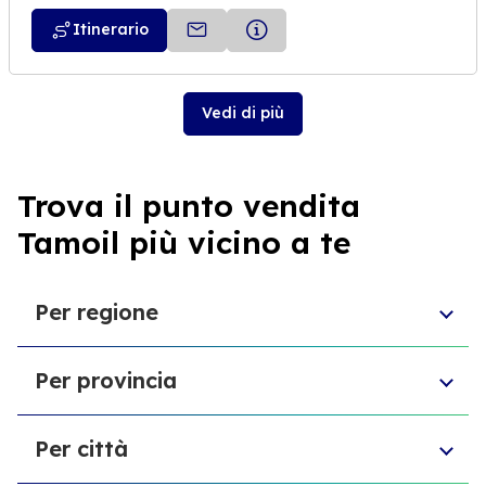
Itinerario
Vedi di più
Trova il punto vendita
Tamoil più vicino a te
Per regione
Toscana
Per provincia
Veneto
Abruzzo
Provincia di Chieti
Liguria
Per città
Provincia di Reggio Emilia
Sardegna
Provincia di Modena