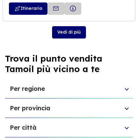
Itinerario
Vedi di più
Trova il punto vendita
Tamoil più vicino a te
Per regione
Molise
Per provincia
Veneto
Abruzzo
Città Metropolitana di Torino
Friuli-Venezia Giulia
Per città
Libero consorzio comunale di Ragusa
Sardegna
Provincia di Vicenza