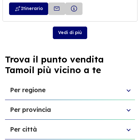
Itinerario
Vedi di più
Trova il punto vendita
Tamoil più vicino a te
Per regione
Sicilia
Per provincia
Umbria
Piemonte
Provincia di Chieti
Molise
Per città
Libero consorzio comunale di Ragusa
Toscana
Ente di decentramento regionale di