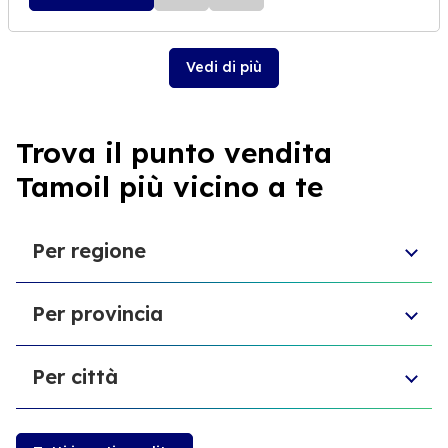
Vedi di più
Trova il punto vendita
Tamoil più vicino a te
Per regione
Lombardia
Per provincia
Liguria
Emilia-Romagna
Provincia di Oristano
Toscana
Per città
Provincia di Livorno
Friuli-Venezia Giulia
Provincia di Parma
Molise
Zollino
Provincia del Medio Campidano
Calabria
Bianco