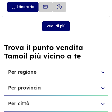
Itinerario
Vedi di più
Trova il punto vendita
Tamoil più vicino a te
Per regione
Sicilia
Per provincia
Umbria
Piemonte
Provincia di Chieti
Molise
Per città
Libero consorzio comunale di Ragusa
Toscana
Ente di decentramento regionale di