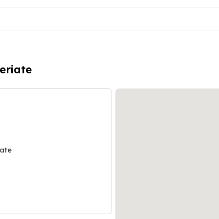
eriate
iate