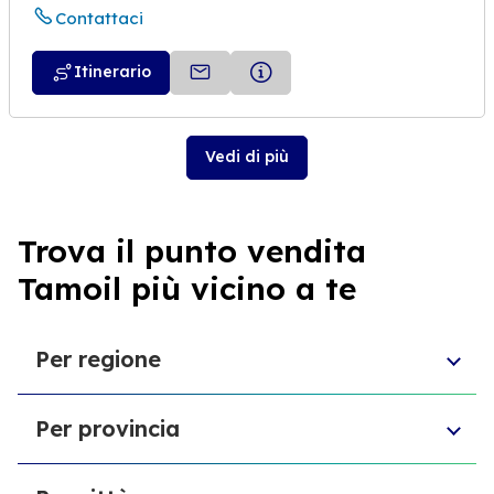
Contattaci
Itinerario
Vedi di più
Trova il punto vendita
Tamoil più vicino a te
Per regione
Toscana
Per provincia
Veneto
Abruzzo
Provincia di Chieti
Liguria