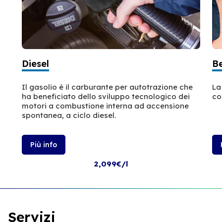
Diesel
B
Il gasolio è il carburante per autotrazione che
La
ha beneficiato dello sviluppo tecnologico dei
co
motori a combustione interna ad accensione
spontanea, a ciclo diesel.
Più info
2,099€/l
Servizi