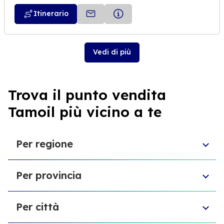
Itinerario
Vedi di più
Trova il punto vendita
Tamoil più vicino a te
Per regione
Emilia-Romagna
Per provincia
Sardegna
Puglia
Provincia di Biella
Sicilia
Per città
Provincia di Forlì-Cesena
Marche
Provincia di Macerata