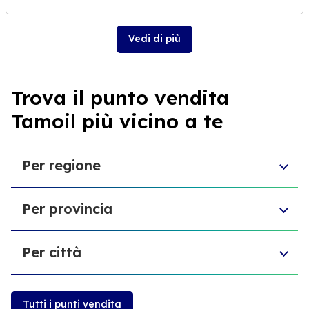
Vedi di più
Trova il punto vendita
Tamoil più vicino a te
Per regione
Toscana
Per provincia
Veneto
Abruzzo
Provincia di Chieti
Liguria
Per città
Provincia di Reggio Emilia
Sardegna
Provincia di Modena
Emilia-Romagna
Masainas
Provincia del Medio Campidano
Trentino-Alto Adige
Villacidro
Provincia della Gallura Nord-Est
Tutti i punti vendita