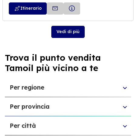
Itinerario
Vedi di più
Trova il punto vendita
Tamoil più vicino a te
Per regione
Toscana
Per provincia
Veneto
Abruzzo
Provincia di Chieti
Liguria
Per città
Provincia di Reggio Emilia
Sardegna
Provincia di Modena