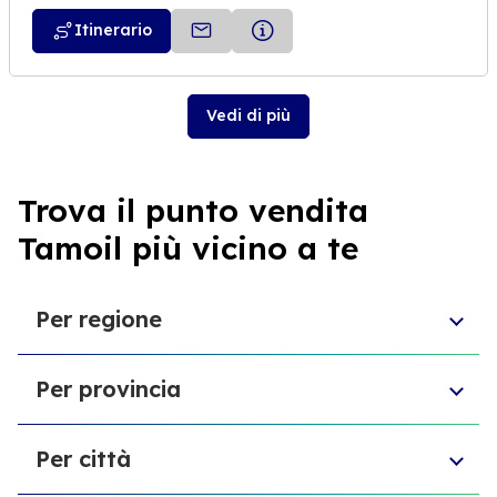
Itinerario
Vedi di più
Trova il punto vendita
Tamoil più vicino a te
Per regione
Molise
Per provincia
Veneto
Abruzzo
Città Metropolitana di Torino
Friuli-Venezia Giulia
Per città
Libero consorzio comunale di Ragusa
Sardegna
Provincia di Vicenza