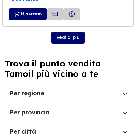
Itinerario
Vedi di più
Trova il punto vendita
Tamoil più vicino a te
Per regione
Emilia-Romagna
Per provincia
Sardegna
Puglia
Provincia di Biella
Sicilia
Per città
Provincia di Forlì-Cesena
Marche