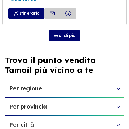
Itinerario
Vedi di più
Trova il punto vendita
Tamoil più vicino a te
Per regione
Molise
Per provincia
Veneto
Abruzzo
Città Metropolitana di Torino
Friuli-Venezia Giulia
Per città
Libero consorzio comunale di Ragusa
Sardegna