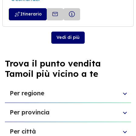
Itinerario
Vedi di più
Trova il punto vendita
Tamoil più vicino a te
Per regione
Molise
Per provincia
Veneto
Abruzzo
Città Metropolitana di Torino
Friuli-Venezia Giulia
Per città
Libero consorzio comunale di Ragusa
Sardegna