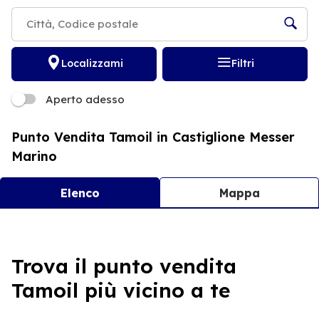
Localizzami
Filtri
Aperto adesso
Punto Vendita Tamoil in Castiglione Messer
Marino
Elenco
Mappa
Tamoil 9680 Castiglione Messer Marino
Trova il punto vendita
4,0
1 Recensione
Tamoil più vicino a te
Aperto Adesso
24h/24
LARGO SAN ROCCO SNC 66033 Castiglione Messer