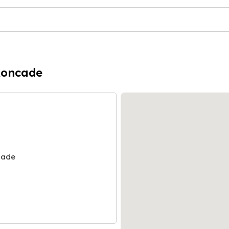
Roncade
cade