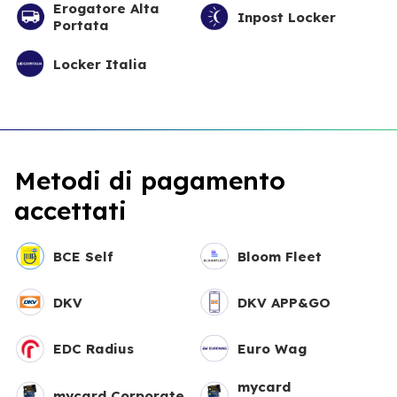
Erogatore Alta
Inpost Locker
Portata
Locker Italia
Metodi di pagamento
accettati
BCE Self
Bloom Fleet
DKV
DKV APP&GO
EDC Radius
Euro Wag
mycard
mycard Corporate