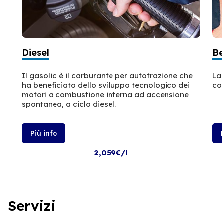
Diesel
B
Il gasolio è il carburante per autotrazione che
La
ha beneficiato dello sviluppo tecnologico dei
co
motori a combustione interna ad accensione
spontanea, a ciclo diesel.
Più info
2,059€/l
Servizi