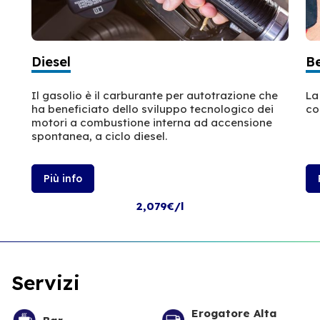
Diesel
B
Il gasolio è il carburante per autotrazione che
La
ha beneficiato dello sviluppo tecnologico dei
co
motori a combustione interna ad accensione
spontanea, a ciclo diesel.
Più info
2,079€/l
Servizi
Erogatore Alta