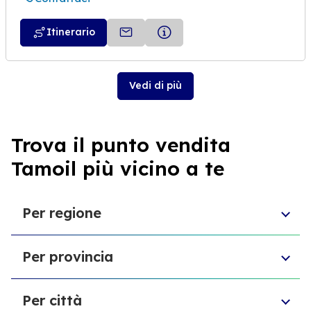
Itinerario
Vedi di più
Trova il punto vendita
Tamoil più vicino a te
Per regione
Molise
Per provincia
Veneto
Abruzzo
Città Metropolitana di Torino
Friuli-Venezia Giulia
Per città
Libero consorzio comunale di Ragusa
Sardegna