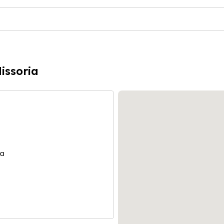
issoria
ia