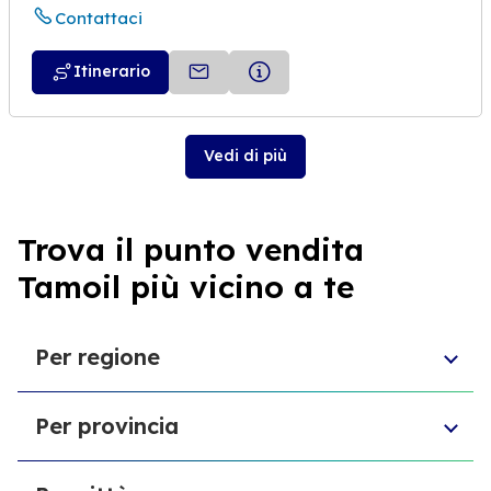
Contattaci
Itinerario
Vedi di più
Trova il punto vendita
Tamoil più vicino a te
Per regione
Sicilia
Per provincia
Umbria
Piemonte
Provincia di Chieti
Molise