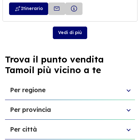
Itinerario
Vedi di più
Trova il punto vendita
Tamoil più vicino a te
Per regione
Emilia-Romagna
Per provincia
Sardegna
Puglia
Provincia di Biella
Sicilia
Per città
Provincia di Forlì-Cesena
Marche
Provincia di Macerata