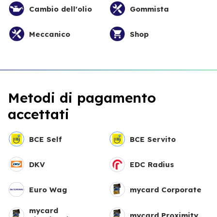
Cambio dell'olio
Gommista
Meccanico
Shop
Metodi di pagamento
accettati
BCE Self
BCE Servito
DKV
EDC Radius
Euro Wag
mycard Corporate
mycard
mycard Proximity