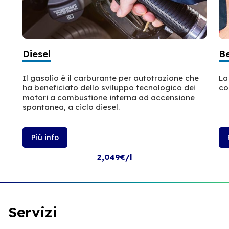
Diesel
B
Il gasolio è il carburante per autotrazione che
La
ha beneficiato dello sviluppo tecnologico dei
co
motori a combustione interna ad accensione
spontanea, a ciclo diesel.
Più info
2,049€/l
Servizi