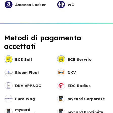
Amazon Locker
WC
Metodi di pagamento
accettati
BCE Self
BCE Servito
Bloom Fleet
DKV
DKV APP&GO
EDC Radius
Euro Wag
mycard Corporate
mycard
mycard Proximity