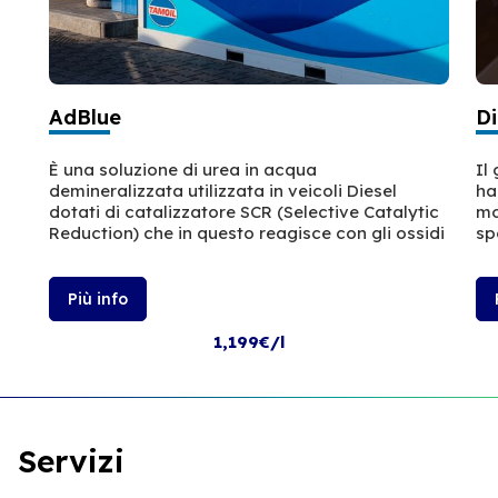
AdBlue
Di
È una soluzione di urea in acqua
Il
demineralizzata utilizzata in veicoli Diesel
ha
dotati di catalizzatore SCR (Selective Catalytic
mo
Reduction) che in questo reagisce con gli ossidi
sp
Più info
1,199€/l
Servizi