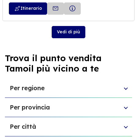
Itinerario
Vedi di più
Trova il punto vendita
Tamoil più vicino a te
Per regione
Molise
Per provincia
Veneto
Abruzzo
Città Metropolitana di Torino
Friuli-Venezia Giulia
Per città
Libero consorzio comunale di Ragusa
Sardegna
Provincia di Vicenza