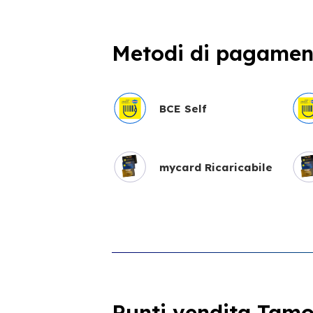
Metodi di pagament
BCE Self
mycard Ricaricabile
Punti vendita Tamoi