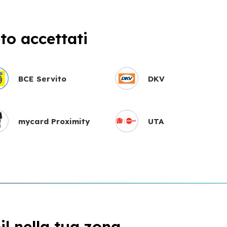
o accettati
BCE Servito
DKV
mycard Proximity
UTA
l nella tua zona