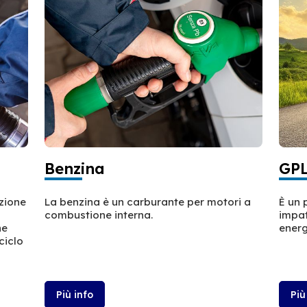
Benzina
GP
azione
La benzina è un carburante per motori a
È un 
combustione interna.
impat
ne
energ
ciclo
Più info
Più