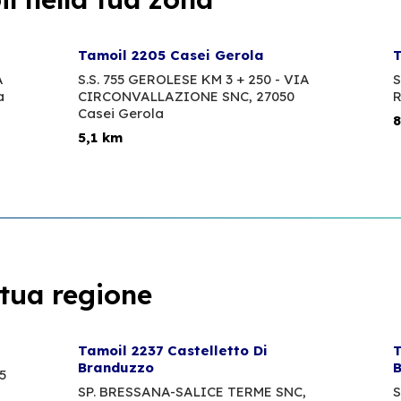
Tamoil 2205 Casei Gerola
T
A
S.S. 755 GEROLESE KM 3 + 250 - VIA
S
a
CIRCONVALLAZIONE SNC,
27050
R
Casei Gerola
8
5,1 km
 tua regione
Tamoil 2237 Castelletto Di
T
Branduzzo
B
5
SP. BRESSANA-SALICE TERME SNC,
S