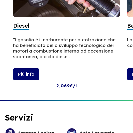
Diesel
B
Il gasolio è il carburante per autotrazione che
La
ha beneficiato dello sviluppo tecnologico dei
co
motori a combustione interna ad accensione
spontanea, a ciclo diesel.
Più info
2,069€/l
Servizi
Amazon Locker
Auto Lavaggio